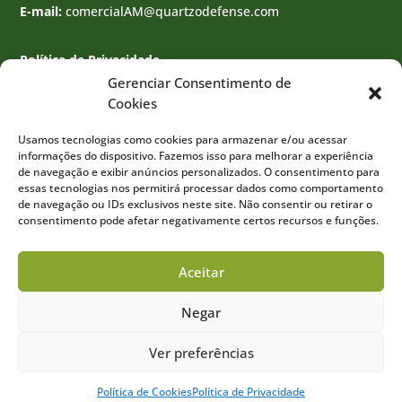
E-mail:
comercialAM@quartzodefense.com
Política de Privacidade
Gerenciar Consentimento de
Cookies
Usamos tecnologias como cookies para armazenar e/ou acessar
informações do dispositivo. Fazemos isso para melhorar a experiência
de navegação e exibir anúncios personalizados. O consentimento para
essas tecnologias nos permitirá processar dados como comportamento
de navegação ou IDs exclusivos neste site. Não consentir ou retirar o
consentimento pode afetar negativamente certos recursos e funções.
Aceitar
Negar
Desenvolvido por
Agência Wert
Ver preferências
@Copyright 2023 – Quartzo Engenharia de Defesa
Política de Cookies
Política de Privacidade
Industria e Comércio – Todos os Direitos Reservados.