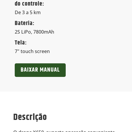
do controle:
De 3 a 5 km
Bateria:
2S LiPo, 7800mAh
Tela:
7" touch screen
BAIXAR MANUAL
Descrição