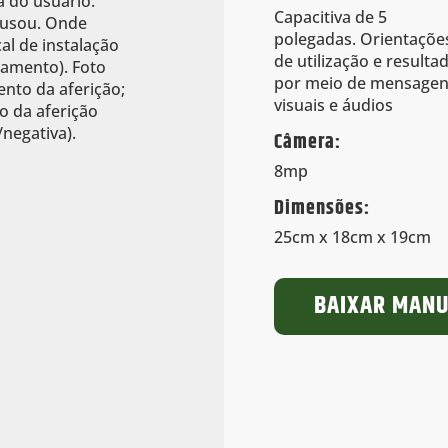
a do usuário.
Capacitiva de 5
usou. Onde
polegadas. Orientaçõe
al de instalação
de utilização e resulta
amento). Foto
por meio de mensage
to da aferição;
visuais e áudios
o da aferição
/negativa).
Câmera:
8mp
Dimensões:
25cm x 18cm x 19cm
BAIXAR MAN