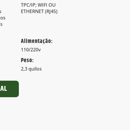
TPC/IP; WIFI OU
s
ETHERNET (RJ45)
dos
ns
Alimentação:
110/220v
Peso:
2,3 quilos
UAL