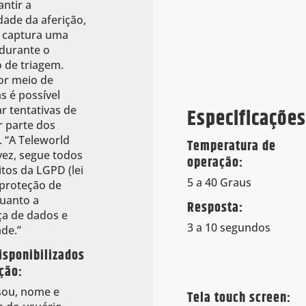
antir a
dade da aferição,
 captura uma
durante o
 de triagem.
or meio de
s é possível
ar tentativas de
Especificações
r parte dos
. “A Teleworld
Temperatura de
vez, segue todos
operação:
itos da LGPD (lei
5 a 40 Graus
 proteção de
uanto a
Resposta:
a de dados e
3 a 10 segundos
ade.”
isponibilizados
ção:
ou, nome e
Tela touch screen: