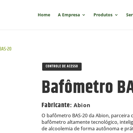
Home
A Empresa
Produtos
Ser
BAS-20
CONTROLE DE ACESSO
Bafômetro B
Fabricante
:
Abion
O bafômetro BAS-20 da Abion, parceira 
bafômetro altamente tecnológico, inteli
de alcoolemia de forma autônoma e prát