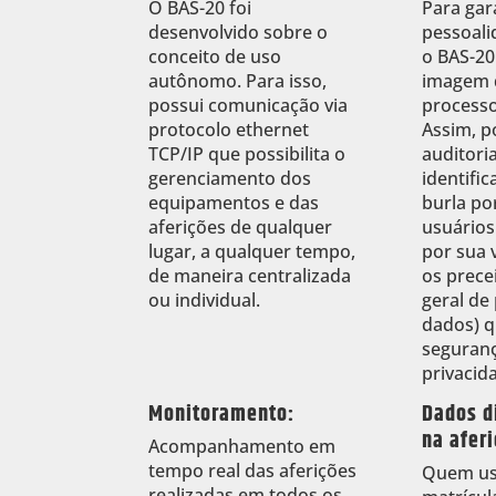
O BAS-20 foi
Para gar
desenvolvido sobre o
pessoali
conceito de uso
o BAS-20
autônomo. Para isso,
imagem 
possui comunicação via
processo
protocolo ethernet
Assim, p
TCP/IP que possibilita o
auditoria
gerenciamento dos
identific
equipamentos e das
burla po
aferições de qualquer
usuários
lugar, a qualquer tempo,
por sua 
de maneira centralizada
os prece
ou individual.
geral de
dados) q
seguranç
privacid
Monitoramento:
Dados d
na aferi
Acompanhamento em
tempo real das aferições
Quem us
realizadas em todos os